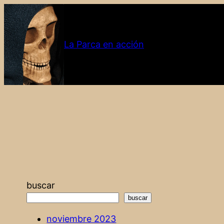
Saltar
al
contenido
La Parca en acción
buscar
buscar
noviembre 2023