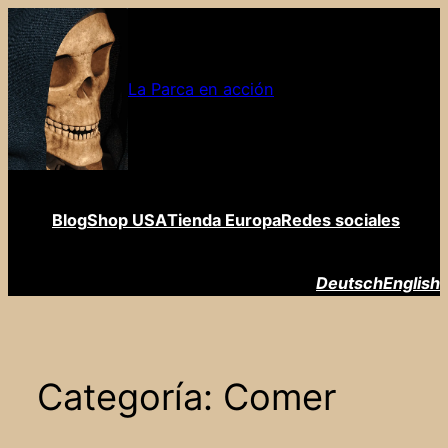
Saltar
al
contenido
La Parca en acción
Blog
Shop USA
Tienda Europa
Redes sociales
Deutsch
English
Categoría:
Comer