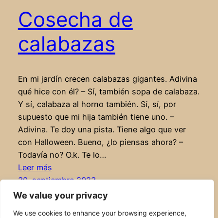
Cosecha de
calabazas
En mi jardín crecen calabazas gigantes. Adivina
qué hice con él? – Sí, también sopa de calabaza.
Y sí, calabaza al horno también. Sí, sí, por
supuesto que mi hija también tiene uno. –
Adivina. Te doy una pista. Tiene algo que ver
con Halloween. Bueno, ¿lo piensas ahora? –
Todavía no? O.k. Te lo…
:
Leer más
Cosecha
30. septiembre 2023
de
We value your privacy
calabazas
We use cookies to enhance your browsing experience,