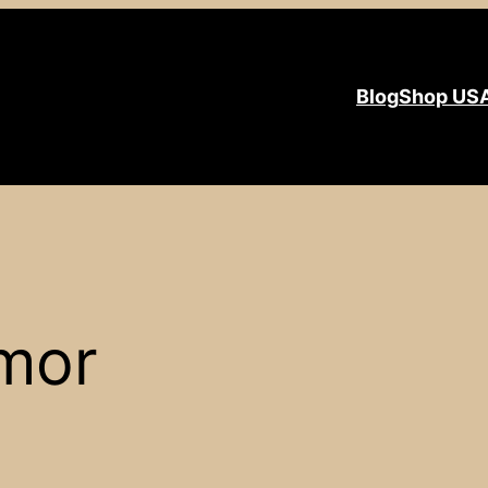
Blog
Shop US
mor