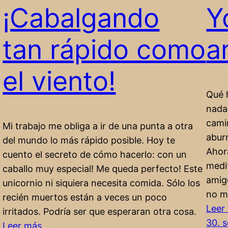
¡Cabalgando
Y
tan rápido como
a
el viento!
Qué 
nada
cami
Mi trabajo me obliga a ir de una punta a otra
aburr
del mundo lo más rápido posible. Hoy te
Ahora
cuento el secreto de cómo hacerlo: con un
medi
caballo muy especial! Me queda perfecto! Este
amig
unicornio ni siquiera necesita comida. Sólo los
no m
recién muertos están a veces un poco
Leer
irritados. Podría ser que esperaran otra cosa.
30. 
:
Leer más