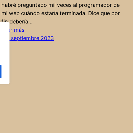
habré preguntado mil veces al programador de
mi web cuándo estaría terminada. Dice que por
fin debería…
:
Leer más
Estoy
22. septiembre 2023
muy
.
emocionado
.