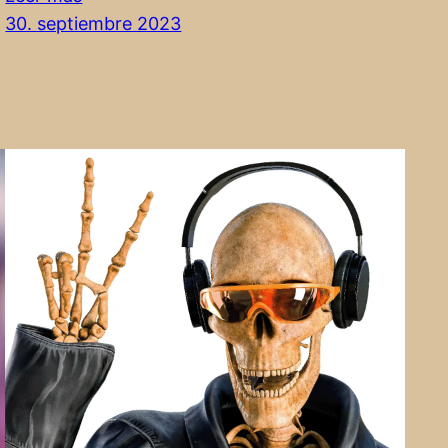
¡Cabalgando
30. septiembre 2023
tan
rápido
como
el
viento!