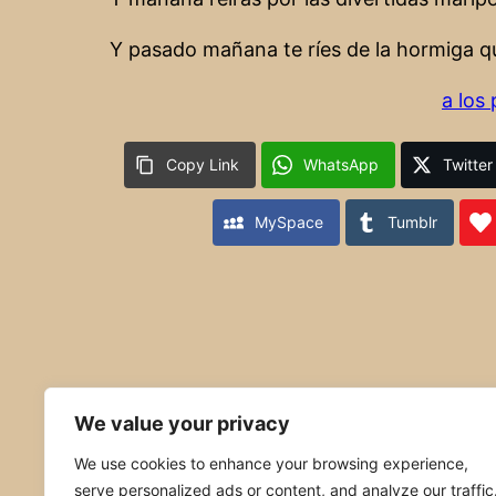
Y pasado mañana te ríes de la hormiga qu
a los
Copy Link
WhatsApp
Twitter
MySpace
Tumblr
We value your privacy
Publicado
30. octubre 2023
en
We use cookies to enhance your browsing experience,
serve personalized ads or content, and analyze our traffic