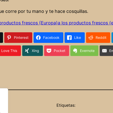
e corre por tu mano y te hace cosquillas.
 productos frescos (Europa)
a los productos frescos (e
Pinterest
Facebook
Like
Reddit
Love This
Xing
Pocket
Evernote
Em
Etiquetas:
.