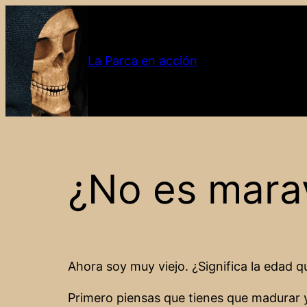
Saltar
al
contenido
La Parca en acción
¿No es marav
Ahora soy muy viejo. ¿Significa la edad q
Primero piensas que tienes que madurar y 