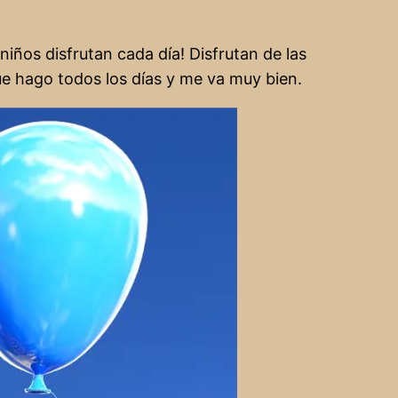
iños disfrutan cada día! Disfrutan de las
e hago todos los días y me va muy bien.