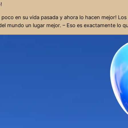
!
poco en su vida pasada y ahora lo hacen mejor! Los n
el mundo un lugar mejor. – Eso es exactamente lo qu