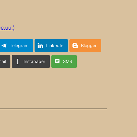
e.uu.)
Telegram
LinkedIn
Blogger
ail
Instapaper
SMS