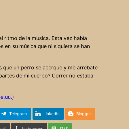
l ritmo de la música. Esta vez había
s en su música que ni siquiera se han
es que un perro se acerque y me arrebate
 partes de mi cuerpo? Correr no estaba
e.uu.)
Telegram
LinkedIn
Blogger
ail
Instapaper
SMS