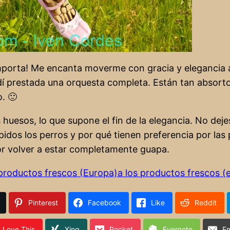
importa! Me encanta moverme con gracia y elegancia a
í prestada una orquesta completa. Están tan absorto
. 🙂
 huesos, lo que supone el fin de la elegancia. No dej
pidos los perros y por qué tienen preferencia por las
or volver a estar completamente guapa.
 productos frescos (Europa)
a los productos frescos (e
Pinterest
Facebook
Like
Reddit
Love This
Xing
Pocket
Evernote
Em