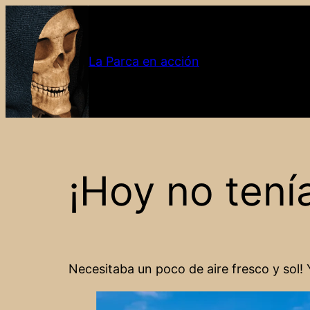
Saltar
al
contenido
La Parca en acción
¡Hoy no tení
Necesitaba un poco de aire fresco y sol! 