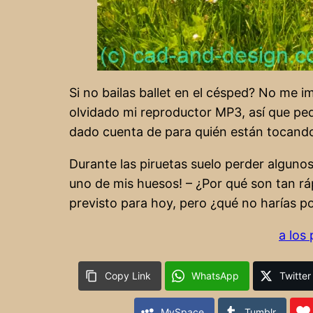
Si no bailas ballet en el césped? No me 
olvidado mi reproductor MP3, así que ped
dado cuenta de para quién están tocando
Durante las piruetas suelo perder algunos
uno de mis huesos! – ¿Por qué son tan rá
previsto para hoy, pero ¿qué no harías p
a los
Copy Link
WhatsApp
Twitter
MySpace
Tumblr