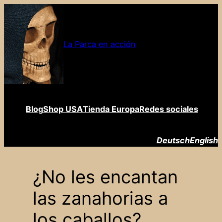
Saltar
al
contenido
La Parca en acción
Blog
Shop USA
Tienda Europa
Redes sociales
Deutsch
English
¿No les encantan
las zanahorias a
los caballos?