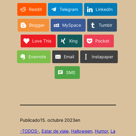
Reddit
Telegram
LinkedIn
Blogger
MySpace
Tumblr
Love This
Xing
Pocket
Evernote
Email
Instapaper
SMS
Publicado
15. octubre 2023
en
-TODOS-
, 
Estar de viaje
, 
Halloween
, 
Humor
, 
La